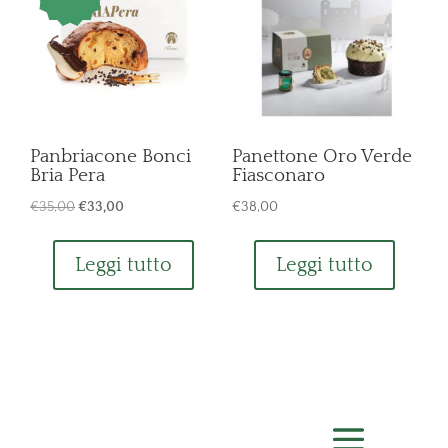
Panbriacone Bonci
Panettone Oro Verde
Bria Pera
Fiasconaro
Il
Il
€
35,00
€
33,00
€
38,00
prezzo
prezzo
originale
attuale
Leggi tutto
Leggi tutto
era:
è:
€35,00.
€33,00.