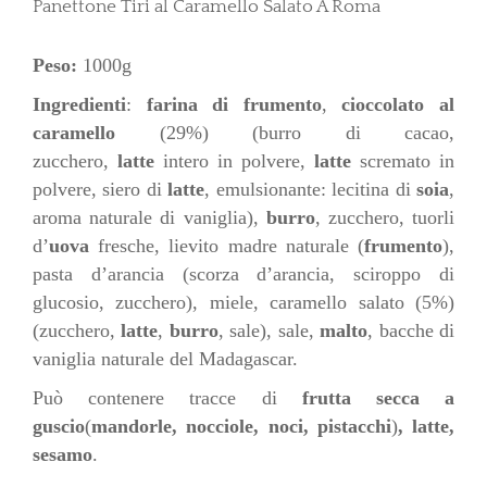
Panettone Tiri al Caramello Salato A Roma
Peso:
1000g
Ingredienti
:
farina di frumento
,
cioccolato al
caramello
(29%) (burro di cacao,
zucchero,
latte
intero in polvere,
latte
scremato in
polvere, siero di
latte
, emulsionante: lecitina di
soia
,
aroma naturale di vaniglia),
burro
, zucchero, tuorli
d’
uova
fresche, lievito madre naturale (
frumento
),
pasta d’arancia (scorza d’arancia, sciroppo di
glucosio, zucchero), miele, caramello salato (5%)
(zucchero,
latte
,
burro
, sale), sale,
malto
, bacche di
vaniglia naturale del Madagascar.
Può contenere tracce di
frutta secca a
guscio
(
mandorle, nocciole, noci, pistacchi
)
, latte,
sesamo
.