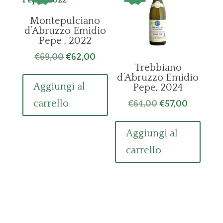
Montepulciano
d’Abruzzo Emidio
Pepe , 2022
Il
Il
€
69,00
€
62,00
Trebbiano
prezzo
prezzo
d’Abruzzo Emidio
originale
attuale
Aggiungi al
Pepe, 2024
era:
è:
carrello
Il
Il
€
64,00
€
57,00
€69,00.
€62,00.
prezzo
prezzo
originale
attuale
Aggiungi al
era:
è:
carrello
€64,00.
€57,00.