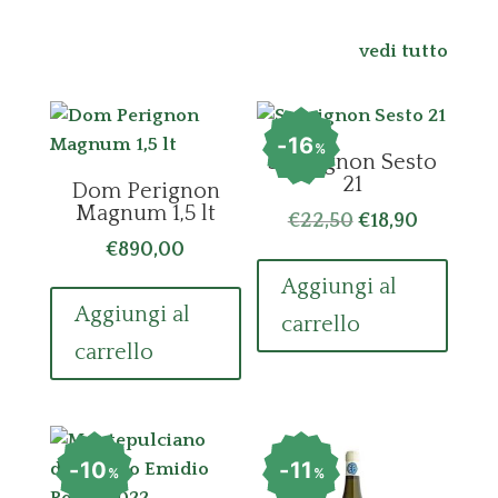
vedi tutto
16
%
Sauvignon Sesto
21
Dom Perignon
Magnum 1,5 lt
Il
Il
€
22,50
€
18,90
prezzo
prezzo
€
890,00
originale
attuale
Aggiungi al
era:
è:
Aggiungi al
carrello
€22,50.
€18,90.
carrello
10
11
%
%