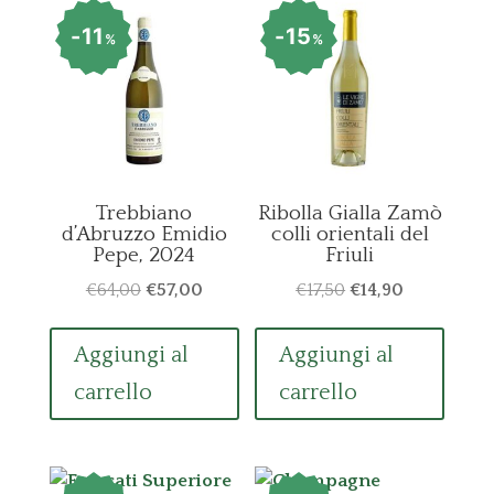
11
15
%
%
Trebbiano
Ribolla Gialla Zamò
d’Abruzzo Emidio
colli orientali del
Pepe, 2024
Friuli
Il
Il
Il
Il
€
64,00
€
57,00
€
17,50
€
14,90
prezzo
prezzo
prezzo
prezzo
originale
attuale
originale
attuale
Aggiungi al
Aggiungi al
era:
è:
era:
è:
carrello
carrello
€64,00.
€57,00.
€17,50.
€14,90.