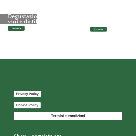
Degustazione
Tutte le sere
vini e distillati
aperitivo
Prenota ora
Prenota ora
Prenota ora
Privacy Policy
Cookie Policy
Termini e condizioni