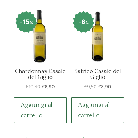
15
6
%
%
Chardonnay Casale
Satrico Casale del
del Giglio
Giglio
Il
Il
Il
Il
€
10,50
€
8,90
€
9,50
€
8,90
prezzo
prezzo
prezzo
prezzo
originale
attuale
originale
attuale
Aggiungi al
Aggiungi al
era:
è:
era:
è:
carrello
carrello
€10,50.
€8,90.
€9,50.
€8,90.