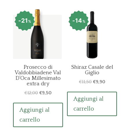
21
14
%
%
Prosecco di
Shiraz Casale del
Valdobbiadene Val
Giglio
D’Oca Millesimato
Il
Il
€
11,50
€
9,90
extra dry
prezzo
prezzo
Il
Il
€
12,00
€
9,50
originale
attuale
Aggiungi al
prezzo
prezzo
era:
è:
originale
attuale
carrello
Aggiungi al
€11,50.
€9,90.
era:
è:
carrello
€12,00.
€9,50.