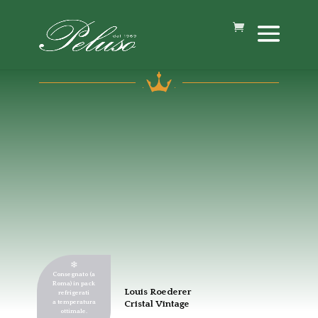
Consegnato (a
Roma) in pack
Louis Roederer
refrigerati
a temperatura
Cristal Vintage
ottimale.