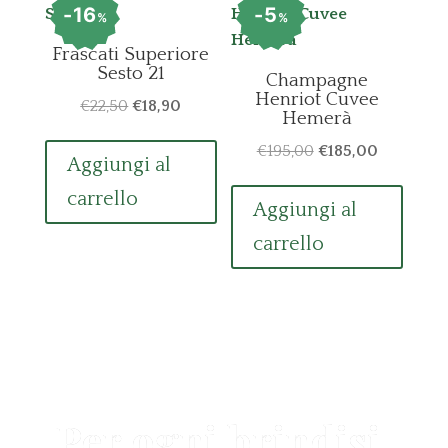
16
5
%
%
Frascati Superiore
Sesto 21
Champagne
Henriot Cuvee
Il
Il
€
22,50
€
18,90
Hemerà
prezzo
prezzo
Il
Il
€
195,00
€
185,00
originale
attuale
Aggiungi al
prezzo
prezzo
era:
è:
carrello
originale
attuale
Aggiungi al
€22,50.
€18,90.
era:
è:
carrello
€195,00.
€185,00.
Per ogni brindisi