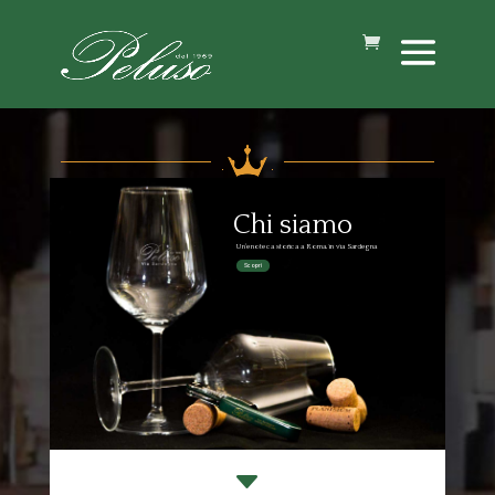
C
h
i
s
i
a
m
o
Un'enoteca storica a Roma, in via Sardegna
Scopri
C