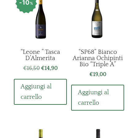
10
%
“Leone ” Tasca
“SP68” Bianco
D’Almerita
Arianna Ochipinti
Bio “Triple A”
Il
Il
€
16,50
€
14,90
€
19,00
prezzo
prezzo
originale
attuale
Aggiungi al
era:
è:
Aggiungi al
carrello
€16,50.
€14,90.
carrello