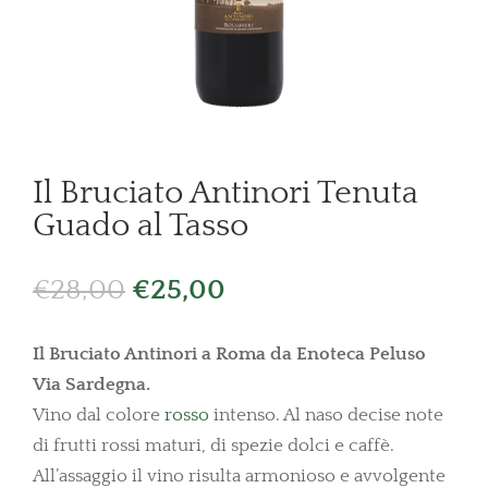
Il Bruciato Antinori Tenuta
Guado al Tasso
Il
Il
€
28,00
€
25,00
prezzo
prezzo
originale
attuale
Il Bruciato Antinori a Roma da Enoteca Peluso
era:
è:
Via Sardegna.
€28,00.
€25,00.
Vino dal colore
rosso
intenso. Al naso decise note
di frutti rossi maturi, di spezie dolci e caffè.
All’assaggio il vino risulta armonioso e avvolgente