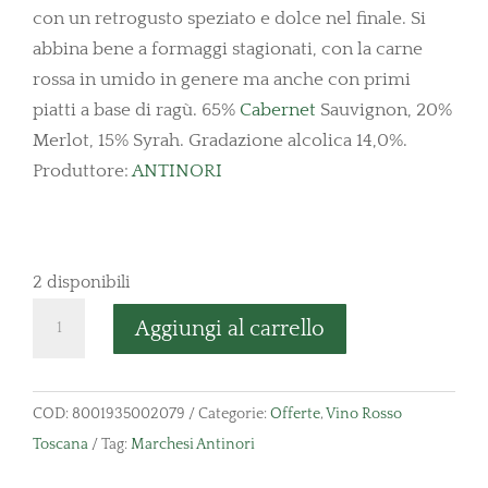
con un retrogusto speziato e dolce nel finale. Si
abbina bene a formaggi stagionati, con la carne
rossa in umido in genere ma anche con primi
piatti a base di ragù. 65%
Cabernet
Sauvignon, 20%
Merlot, 15% Syrah. Gradazione alcolica 14,0%.
Produttore:
ANTINORI
2 disponibili
Il
Aggiungi al carrello
Bruciato
Antinori
Tenuta
COD:
8001935002079
Categorie:
Offerte
,
Vino Rosso
Guado
Toscana
Tag:
Marchesi Antinori
al