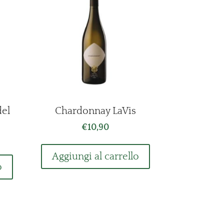
del
Chardonnay LaVis
€
10,90
zzo
Aggiungi al carrello
uale
o
90.