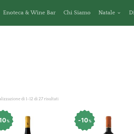
Enoteca & Wine Bar
Chi Siamo
Natale
D
lizzazione di 1-12 di 27 risultati
10
10
%
%