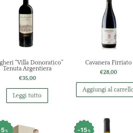
gheri “Villa Donoratico”
Cavanera Firriato
Tenuta Argentiera
€
28,00
€
35,00
Aggiungi al carrell
Leggi tutto
5
15
%
%