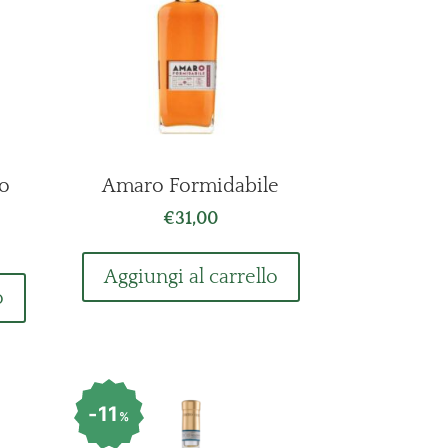
io
Amaro Formidabile
€
31,00
ezzo
Aggiungi al carrello
uale
o
,90.
11
%