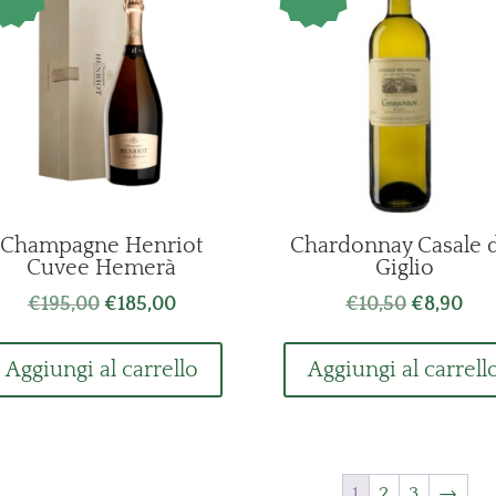
Champagne Henriot
Chardonnay Casale 
Cuvee Hemerà
Giglio
Il
Il
Il
Il
€
195,00
€
185,00
€
10,50
€
8,90
prezzo
prezzo
prezzo
pre
originale
attuale
originale
att
Aggiungi al carrello
Aggiungi al carrell
era:
è:
era:
è:
€195,00.
€185,00.
€10,50.
€8,
1
2
3
→