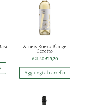
asi
Arneis Roero Blange
Ceretto
Il
Il
€
21,50
€
19,20
ezzo
prezzo
prezzo
uale
o
originale
attuale
Aggiungi al carrello
era:
è:
,90.
€21,50.
€19,20.