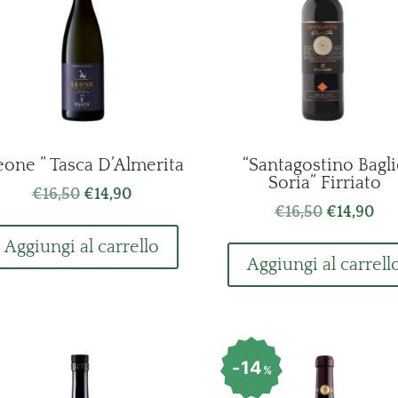
eone ” Tasca D’Almerita
“Santagostino Bagl
Soria” Firriato
Il
Il
€
16,50
€
14,90
Il
Il
€
16,50
€
14,90
prezzo
prezzo
prezzo
pr
originale
attuale
Aggiungi al carrello
originale
att
era:
è:
Aggiungi al carrell
era:
è:
€16,50.
€14,90.
€16,50.
€14
14
%