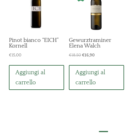
Pinot bianco “EICH”
Gewurztraminer
Kornell
Elena Walch
Il
Il
€
15,00
€
18,50
€
16,90
prezzo
prezzo
originale
attuale
Aggiungi al
Aggiungi al
era:
è:
carrello
carrello
€18,50.
€16,90.