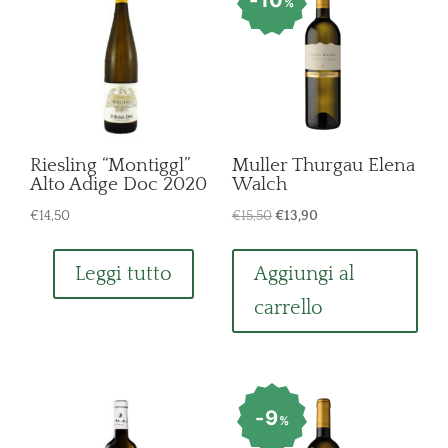
10
%
Riesling “Montiggl”
Muller Thurgau Elena
Alto Adige Doc 2020
Walch
Il
Il
€
14,50
€
15,50
€
13,90
prezzo
prezzo
originale
attuale
Leggi tutto
Aggiungi al
era:
è:
carrello
€15,50.
€13,90.
9
%