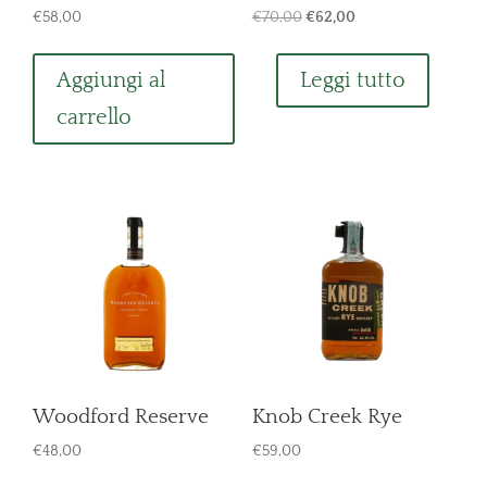
Il
Il
€
58,00
€
70,00
€
62,00
prezzo
prezzo
originale
attuale
Aggiungi al
Leggi tutto
era:
è:
carrello
€70,00.
€62,00.
Woodford Reserve
Knob Creek Rye
€
48,00
€
59,00