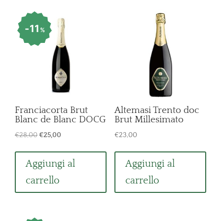
11
%
Franciacorta Brut
Altemasi Trento doc
Blanc de Blanc DOCG
Brut Millesimato
Il
Il
€
28,00
€
25,00
€
23,00
prezzo
prezzo
originale
attuale
Aggiungi al
Aggiungi al
era:
è:
carrello
carrello
€28,00.
€25,00.