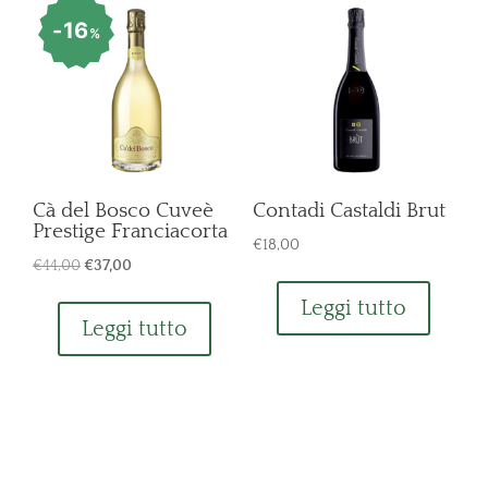
16
%
Cà del Bosco Cuveè
Contadi Castaldi Brut
Prestige Franciacorta
€
18,00
Il
Il
€
44,00
€
37,00
prezzo
prezzo
Leggi tutto
originale
attuale
Leggi tutto
era:
è:
€44,00.
€37,00.