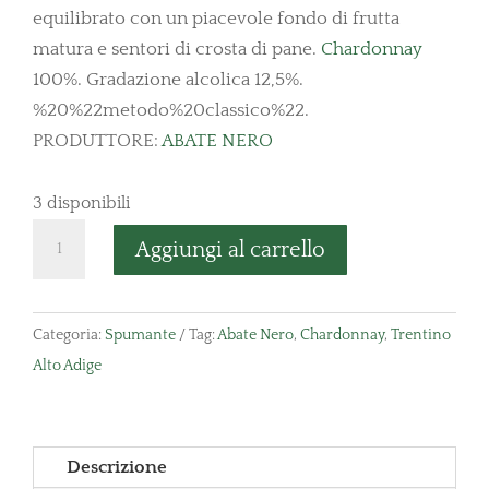
equilibrato con un piacevole fondo di frutta
matura e sentori di crosta di pane.
Chardonnay
100%. Gradazione alcolica 12,5%.
%20%22metodo%20classico%22.
PRODUTTORE:
ABATE NERO
3 disponibili
Spumante
Aggiungi al carrello
Metodo
Classico
Trento
Categoria:
Spumante
Tag:
Abate Nero
,
Chardonnay
,
Trentino
DOC
Alto Adige
Brut
quantità
Descrizione