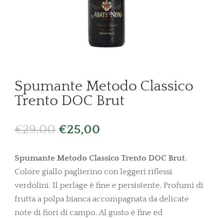
Spumante Metodo Classico
Trento DOC Brut
Il
Il
€
29,00
€
25,00
prezzo
prezzo
originale
attuale
Spumante Metodo Classico Trento DOC Brut.
era:
è:
Colore giallo paglierino con leggeri riflessi
€29,00.
€25,00.
verdolini. Il perlage è fine e persistente. Profumi di
frutta a polpa bianca accompagnata da delicate
note di fiori di campo. Al gusto è fine ed