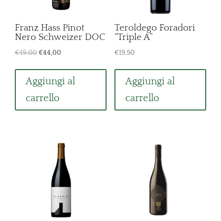
Franz Hass Pinot
Teroldego Foradori
Nero Schweizer DOC
“Triple A”
Il
Il
€
49,00
€
44,00
€
19,50
prezzo
prezzo
originale
attuale
Aggiungi al
Aggiungi al
era:
è:
carrello
carrello
€49,00.
€44,00.