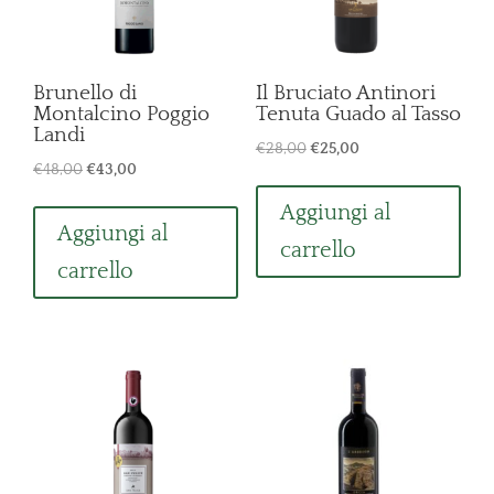
Brunello di
Il Bruciato Antinori
Montalcino Poggio
Tenuta Guado al Tasso
Landi
Il
Il
€
28,00
€
25,00
Il
Il
€
48,00
€
43,00
prezzo
prezzo
prezzo
prezzo
originale
attuale
Aggiungi al
originale
attuale
Aggiungi al
era:
è:
carrello
era:
è:
€28,00.
€25,00.
carrello
€48,00.
€43,00.