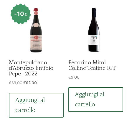
10
%
Montepulciano
Pecorino Mimi
d’Abruzzo Emidio
Colline Teatine IGT
Pepe , 2022
€
9,00
Il
Il
€
69,00
€
62,00
prezzo
prezzo
Aggiungi al
originale
attuale
Aggiungi al
carrello
era:
è:
carrello
€69,00.
€62,00.