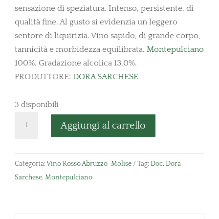
sensazione di speziatura. Intenso, persistente, di
qualità fine. Al gusto si evidenzia un leggero
sentore di liquirizia. Vino sapido, di grande corpo,
tannicità e morbidezza equilibrata.
Montepulciano
100%. Gradazione alcolica 13,0%.
PRODUTTORE:
DORA SARCHESE
3 disponibili
Montepulciano
Aggiungi al carrello
d'Abruzzo
Riserva
"Rosso
Categoria:
Vino Rosso Abruzzo-Molise
Tag:
Doc
,
Dora
di
Sarchese
,
Montepulciano
Macchia"
quantità