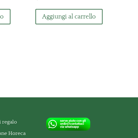
lo
Aggiungi al carrello
 regalo
ione Horeca