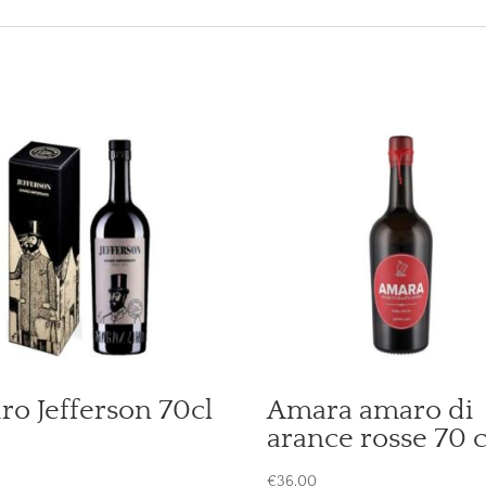
o Jefferson 70cl
Amara amaro di
arance rosse 70 c
€
36,00