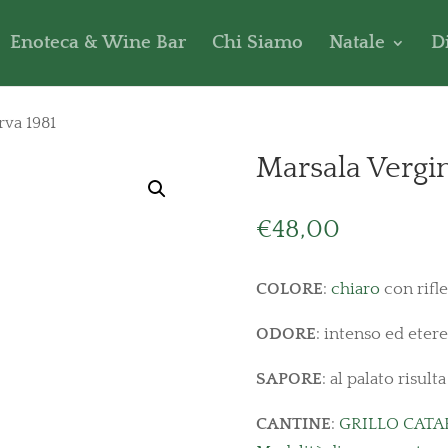
Enoteca & Wine Bar
Chi Siamo
Natale
D
rva 1981
Marsala Vergin
€
48,00
COLORE
:
chiaro
con rifle
ODORE
: intenso ed etere
SAPORE
: al palato risul
CANTINE
:
GRILLO CAT