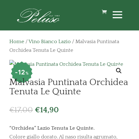
Home
/
Vino Bianco Lazio
/ Malvasia Puntinata
Orchidea Tenuta Le Quinte
12
%
Malvasia Puntinata Orchidea
Tenuta Le Quinte
Il
Il
€
17,00
€
14,90
prezzo
prezzo
originale
attuale
“Orchidea” Lazio Tenuta Le Quinte.
era:
è:
Colore giallo dorato. Al naso risulta agrumato,