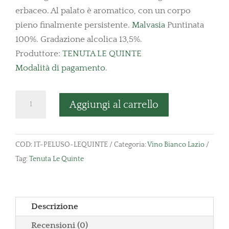
€17,00.
€14,90.
erbaceo. Al palato è aromatico, con un corpo
pieno finalmente persistente.
Malvasia
Puntinata
100%. Gradazione alcolica 13,5%.
Produttore:
TENUTA LE QUINTE
Modalità di pagamento
.
Malvasia
Aggiungi al carrello
Puntinata
Orchidea
Tenuta
COD:
IT-PELUSO-LEQUINTE
Categoria:
Vino Bianco Lazio
Le
Tag:
Tenuta Le Quinte
Quinte
quantità
Descrizione
Recensioni (0)