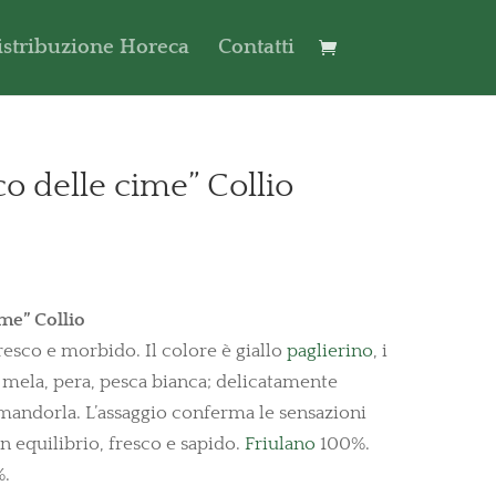
istribuzione Horeca
Contatti
o delle cime” Collio
me” Collio
esco e morbido. Il colore è giallo
paglierino
, i
 mela, pera, pesca bianca; delicatamente
mandorla. L’assaggio conferma le sensazioni
in equilibrio, fresco e sapido.
Friulano
100%.
%.