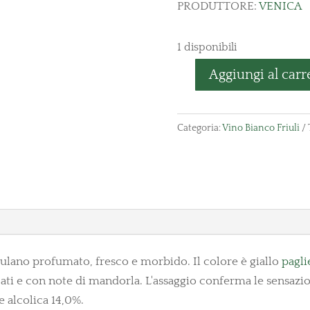
PRODUTTORE:
VENICA
1 disponibili
Aggiungi al carr
Friulano
"Ronco
delle
Categoria:
Vino Bianco Friuli
cime"
Collio
quantità
iulano profumato, fresco e morbido. Il colore è giallo
pagli
ti e con note di mandorla. L'assaggio conferma le sensazioni
 alcolica 14,0%.