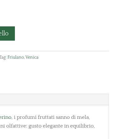
ello
Tag:
Friulano
,
Venica
erino
, i profumi fruttati sanno di mela,
 olfattive: gusto elegante in equilibrio,