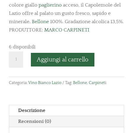
colore giallo
paglierino
acceso, il Capolemole del
Lazio offre al palato un gusto fresco, sapido e
minerale.
Bellone
100%. Gradazione alcolica 13,5%.
PRODUTTORE:
MARCO CARPINETI
6 disponibili
Capolemole
Aggiungi al carrello
Bianco
Carpineti
Lazio
Categoria:
Vino Bianco Lazio
Tag:
Bellone
,
Carpineti
Bio
quantità
Descrizione
Recensioni (0)