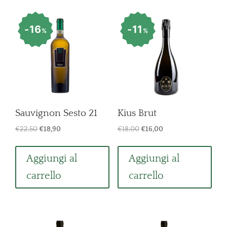
16
11
%
%
Sauvignon Sesto 21
Kius Brut
Il
Il
Il
Il
€
22,50
€
18,90
€
18,00
€
16,00
prezzo
prezzo
prezzo
prezzo
originale
attuale
originale
attuale
Aggiungi al
Aggiungi al
era:
è:
era:
è:
carrello
carrello
€22,50.
€18,90.
€18,00.
€16,00.