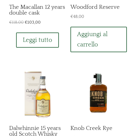
The Macallan 12 years
Woodford Reserve
double cask
€
48,00
Il
Il
€
118,00
€
103,00
prezzo
prezzo
Aggiungi al
originale
attuale
Leggi tutto
carrello
era:
è:
€118,00.
€103,00.
Dalwhinnie 15 years
Knob Creek Rye
old Scotch Whisky