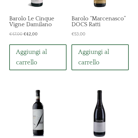
Barolo Le Cinque
Barolo “Marcenasco”
Vigne Damilano
DOCS Ratti
Il
Il
€
47,00
€
42,00
€
53,00
prezzo
prezzo
originale
attuale
Aggiungi al
Aggiungi al
era:
è:
carrello
carrello
€47,00.
€42,00.