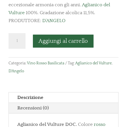
eccezionale armonia con gli anni.
Aglianico del
Vulture
100%. Gradazione alcolica 11,5%.
PRODUTTORE:
D’ANGELO
Aglianico
Aggiungi al carrello
del
Vulture
D'angelo
Categoria:
Vino Rosso Basilicata
Tag:
Aglianico del Vulture
,
quantità
D'Angelo
Descrizione
Recensioni (0)
Aglianico del Vulture DOC.
Colore
rosso