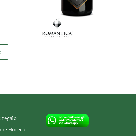
o
 regalo
ione Horeca