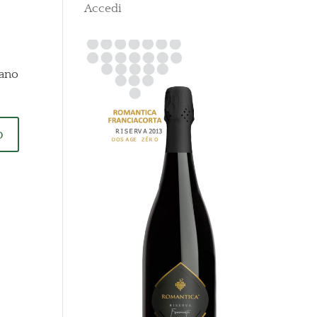
Accedi
lano
o