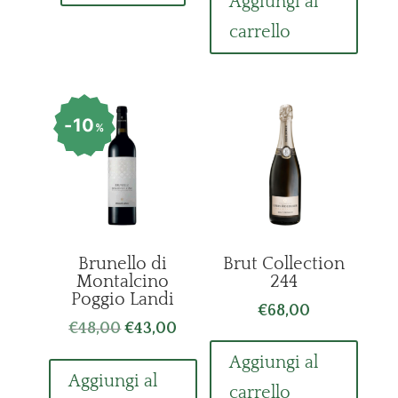
Aggiungi al
carrello
10
%
Brunello di
Brut Collection
Montalcino
244
Poggio Landi
€
68,00
Il
Il
€
48,00
€
43,00
prezzo
prezzo
Aggiungi al
originale
attuale
Aggiungi al
carrello
era:
è: