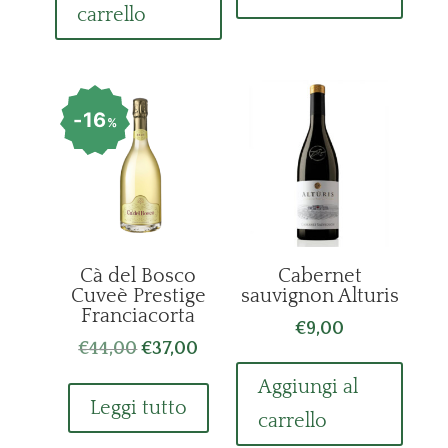
carrello
€48,00.
€43,00.
16
%
Cà del Bosco
Cabernet
Cuveè Prestige
sauvignon Alturis
Franciacorta
€
9,00
Il
Il
€
44,00
€
37,00
prezzo
prezzo
Aggiungi al
originale
attuale
Leggi tutto
carrello
era:
è: