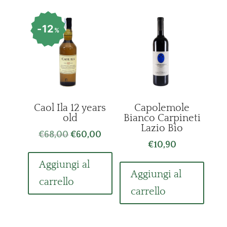
12
%
Caol Ila 12 years
Capolemole
old
Bianco Carpineti
Lazio Bio
Il
Il
€
68,00
€
60,00
€
10,90
prezzo
prezzo
originale
attuale
Aggiungi al
era:
è:
Aggiungi al
carrello
€68,00.
€60,00.
carrello