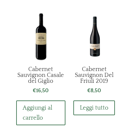
€44,00.
€37,00.
Cabernet
Cabernet
Sauvignon Casale
Sauvignon Del
del Giglio
Friuli 2019
€
16,50
€
8,50
Aggiungi al
Leggi tutto
carrello