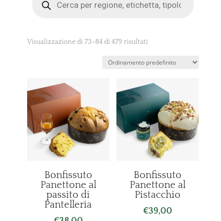
search
Visualizzazione di 73-84 di 479 risultati
Bonfissuto
Bonfissuto
Panettone al
Panettone al
passito di
Pistacchio
Pantelleria
€
39,00
€
38,00