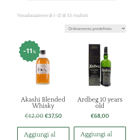
Visualizzazione di 1-12 di 33 risultati
11
%
Akashi Blended
Ardbeg 10 years
Whisky
old
Il
Il
€
42,00
€
37,50
€
68,00
prezzo
prezzo
originale
attuale
Aggiungi al
Aggiungi al