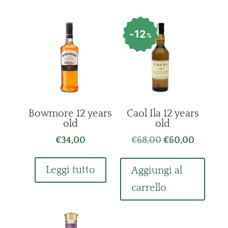
12
%
Bowmore 12 years
Caol Ila 12 years
old
old
Il
Il
€
34,00
€
68,00
€
60,00
prezzo
prezzo
originale
attuale
Leggi tutto
Aggiungi al
era:
è:
carrello
€68,00.
€60,00.