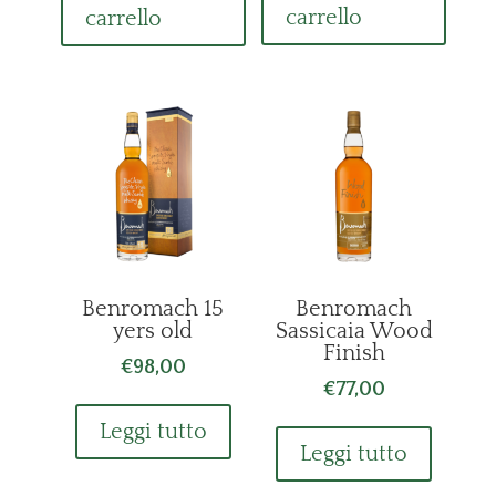
era:
è:
carrello
carrello
€42,00.
€37,50.
Benromach 15
Benromach
yers old
Sassicaia Wood
Finish
€
98,00
€
77,00
Leggi tutto
Leggi tutto