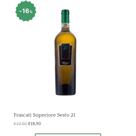
16
%
Frascati Superiore Sesto 21
Il
Il
€
22,50
€
18,90
prezzo
prezzo