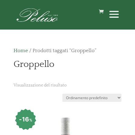
Home
/ Prodotti taggati “Groppello”
Groppello
Visualizzazione del risultato
16
%