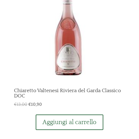
Chiaretto Valtenesi Riviera del Garda Classico
DOC
Il
Il
€
13,00
€
10,90
prezzo
prezzo
originale
attuale
Aggiungi al carrello
era:
è:
€13,00.
€10,90.