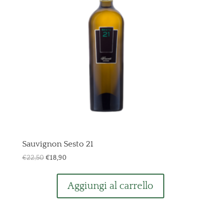
Sauvignon Sesto 21
Il
Il
€
22,50
€
18,90
prezzo
prezzo
originale
attuale
Aggiungi al carrello
era:
è:
€22,50.
€18,90.