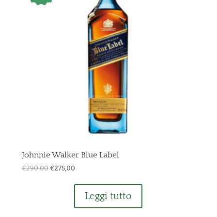
Johnnie Walker Blue Label
Il
Il
€
290,00
€
275,00
prezzo
prezzo
originale
attuale
Leggi tutto
era:
è:
€290,00.
€275,00.