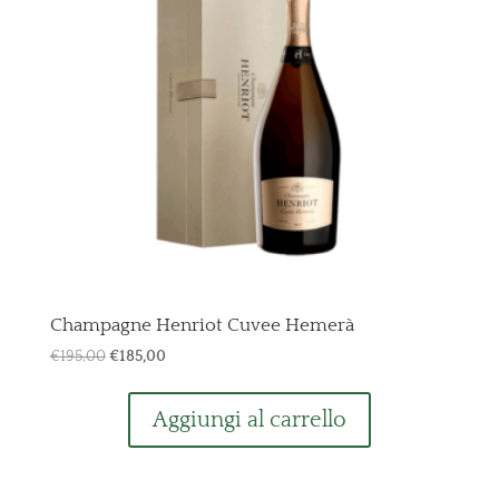
Champagne Henriot Cuvee Hemerà
Il
Il
€
195,00
€
185,00
prezzo
prezzo
originale
attuale
Aggiungi al carrello
era:
è:
€195,00.
€185,00.